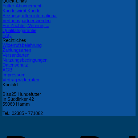
Quick-Links
Futter-Abonnement
Kunde wirbt Kunde
Bezugsquellen international
Vertriebspartner werden
Für Züchter, Vereine, ...
Qualitätsgarantie
FAQ
Rechtliches
Widerrufsbelehrung
Zahlungsarten
Versandarten
Nutzungsbedingungen
Datenschutz
AGB
Impressum
Vertrag widerrufen
Kontakt
Biss25 Hundefutter
In Süddinker 42
59069 Hamm
Tel.: 02385 - 771082