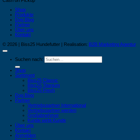
Cash on Pickup
Shop
Produkte
Dog Blog
Partner
Über uns
Kontakt
© 2026 | Biss25 Hundefutter | Realisation:
B2B Marketing Agentur
Suchen nach:
Shop
Sortiment
Biss25 Classic
Biss25 Titanium
Biss25 Fresh
Dog Blog
Partner
Vertriebspartner International
Vertriebspartner werden
Großabnehmer
Kunde wirbt Kunde
Über uns
Kontakt
Anmelden