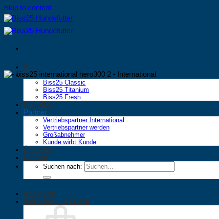
Skip to content
Shop
Sortiment
Biss25 Classic
Biss25 Titanium
Biss25 Fresh
Dog Blog
Partner
Vertriebspartner International
Vertriebspartner werden
Großabnehmer
Kunde wirbt Kunde
Über uns
Kontakt
Suchen nach:
Anmelden
Warenkorb /
0,00
€
0