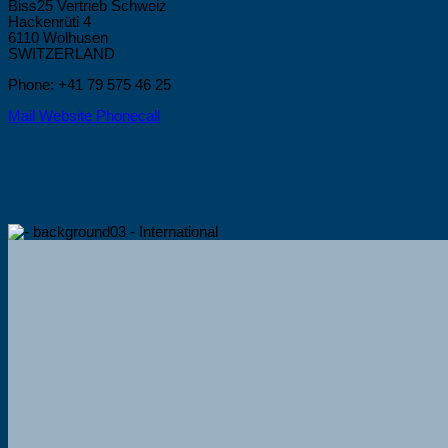
Biss25 Vertrieb Schweiz
Hackenrüti 4
6110 Wolhusen
SWITZERLAND
Phone: +41 79 575 46 25
Mail
Website
Phonecall