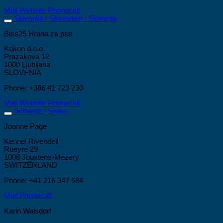
Mail
Website
Phonecall
Slovenija / Slowenien / Slovenia
Biss25 Hrana za pse
Kokon d.o.o.
Prazakova 12
1000 Ljubljana
SLOVENIA
Phone: +386 41 723 230
Mail
Website
Phonecall
Schweiz / Swiss
Joanne Page
Kennel Rivendell
Rueyre 29
1008 Jouxtens-Mezery
SWITZERLAND
Phone: +41 216 347 584
Mail
Phonecall
Karin Walsdorf