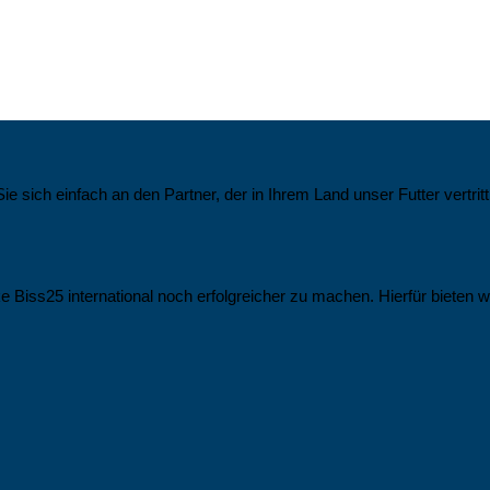
ch einfach an den Partner, der in Ihrem Land unser Futter vertritt. So
e Biss25 international noch erfolgreicher zu machen. Hierfür bieten w