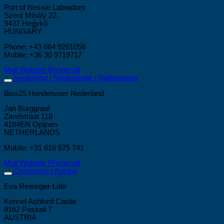
Port of Nessie Labradors
Szent Mihály 22.
9437 Hegykő
HUNGARY
Phone: +43 664 9261056
Mobile: +36 30 9719717
Mail
Website
Phonecall
Nederland / Niederlande / Netherlands
Biss25 Hondenvoer Nederland
Jan Burggraaf
Zandstraat 118
4184EN Opijnen
NETHERLANDS
Mobile: +31 616 675 741
Mail
Website
Phonecall
Österreich / Austria
Eva Reisinger-Löbl
Kennel Ashford Castle
8162 Passail 7
AUSTRIA