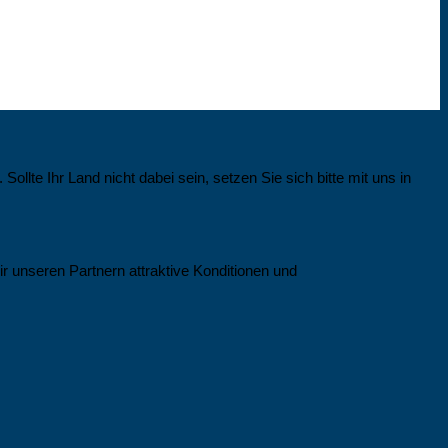
llte Ihr Land nicht dabei sein, setzen Sie sich bitte mit uns in
ir unseren Partnern attraktive Konditionen und