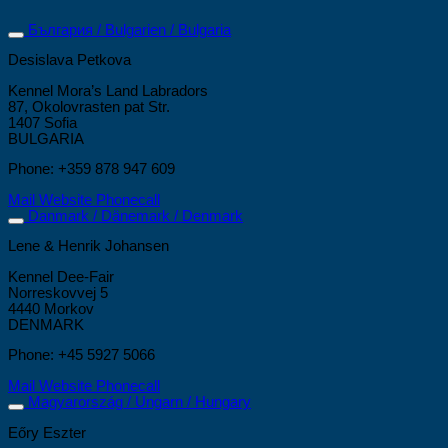
България / Bulgarien / Bulgaria
Desislava Petkova
Kennel Mora’s Land Labradors
87, Okolovrasten pat Str.
1407 Sofia
BULGARIA
Phone: +359 878 947 609
Mail
Website
Phonecall
Danmark / Dänemark / Denmark
Lene & Henrik Johansen
Kennel Dee-Fair
Norreskovvej 5
4440 Morkov
DENMARK
Phone: +45 5927 5066
Mail
Website
Phonecall
Magyarország / Ungarn / Hungary
Eőry Eszter