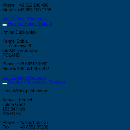
Phone: +43 313 240 486
Mobile: +43 664 180 1798
Mail
Website
Phonecall
Polska / Polen / Poland
Irmina Dudkowiak
Kennel Dobia
Ul. Zamkowa 9
66-004 Drzon Kow
POLAND
Phone: +48 68312 4082
Mobile: +48 501 467 200
Mail
Website
Phonecall
Sverige / Schweden / Sweden
Lean Wilberg-Johanson
Annuals Kennel
Lötsta Gård
153 94 Hölö
SWEDEN
Phone: +46 8551 592 07
Fax: +46 8551 59208